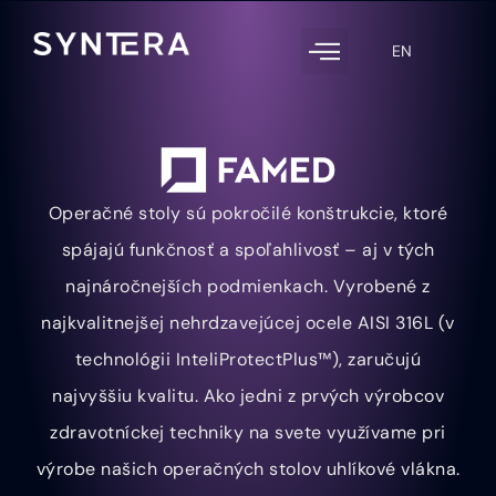
EN
Operačné stoly sú pokročilé konštrukcie, ktoré
spájajú funkčnosť a spoľahlivosť – aj v tých
najnáročnejších podmienkach. Vyrobené z
najkvalitnejšej nehrdzavejúcej ocele AISI 316L (v
technológii InteliProtectPlus™), zaručujú
najvyššiu kvalitu. Ako jedni z prvých výrobcov
zdravotníckej techniky na svete využívame pri
výrobe našich operačných stolov uhlíkové vlákna.