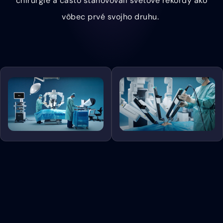
chirurgie a často stanovovali svetové rekordy ako
vôbec prvé svojho druhu.