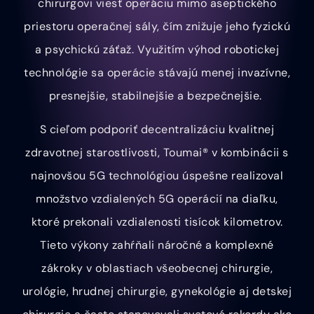
chirurgovi viesť operáciu mimo aseptického
priestoru operačnej sály, čím znižuje jeho fyzickú
a psychickú záťaž. Využitím výhod robotickej
technológie sa operácie stávajú menej invazívne,
presnejšie, stabilnejšie a bezpečnejšie.
S cieľom podporiť decentralizáciu kvalitnej
zdravotnej starostlivosti, Toumai® v kombinácii s
najnovšou 5G technológiou úspešne realizoval
množstvo vzdialených 5G operácií na diaľku,
ktoré prekonali vzdialenosti tisícok kilometrov.
Tieto výkony zahŕňali náročné a komplexné
zákroky v oblastiach všeobecnej chirurgie,
urológie, hrudnej chirurgie, gynekológie aj detskej