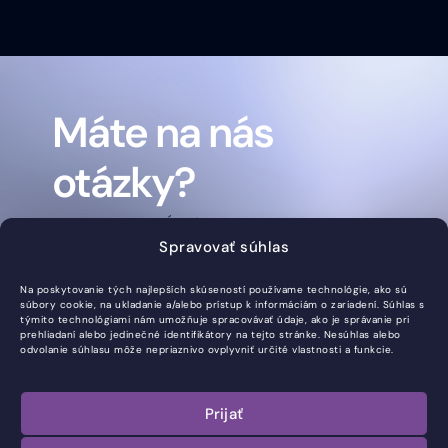
Máte na nás
otázky?
KONTAKTUJTE NÁS
Spravovať súhlas
Kontakt
Email
Whatsapp
Sledujte
Na poskytovanie tých najlepších skúseností používame technológie, ako sú
nás
súbory cookie, na ukladanie a/alebo prístup k informáciám o zariadení. Súhlas s
+421
info@syntera.sk
+421
týmito technológiami nám umožňuje spracovávať údaje, ako je správanie pri
prehliadaní alebo jedinečné identifikátory na tejto stránke. Nesúhlas alebo
901
901
LinkedIn
odvolanie súhlasu môže nepriaznivo ovplyvniť určité vlastnosti a funkcie.
733
733
688
688
Prijať